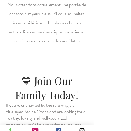
Nous attendons actuellement une portée de
chatons aux yeux bleus. Si vous souhaitez
être considéré pour l'un de ces chatons
extraordinaires, veuillez cliquer sur le lien et
remplir notre formulaire de candidature.
💙 Join Our
Family Today!
If you're enchanted by the rare magic of
blue‑eyed Maine Coons and are looking for a
healthy, loving, and well-socialized
companion, we’d love to welcome you into
the Marwood family. Visit our Kitten